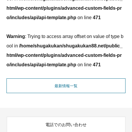
html/wp-content/plugins/advanced-custom-fields-pr
o/includes/api/api-template.php
on line
471
Warning
: Trying to access array offset on value of type b
ool in
/home/shugakukan/shugakukan88.net/public_
html/wp-content/plugins/advanced-custom-fields-pr
o/includes/api/api-template.php
on line
471
最新情報一覧
電話でのお問い合わせ