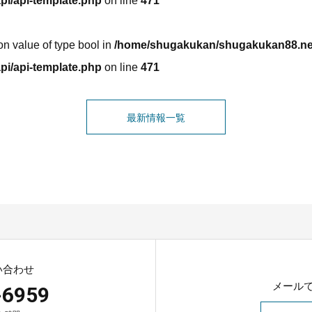
pi/api-template.php
on line
471
 on value of type bool in
/home/shugakukan/shugakukan88.net/
pi/api-template.php
on line
471
最新情報一覧
い合わせ
メール
-6959