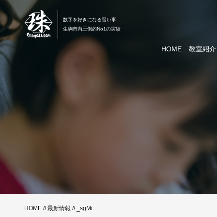
数字を好きになる習い事
生駒市内圧倒的No1の実績
HOME
教室紹介
HOME
//
最新情報
// _sgMi