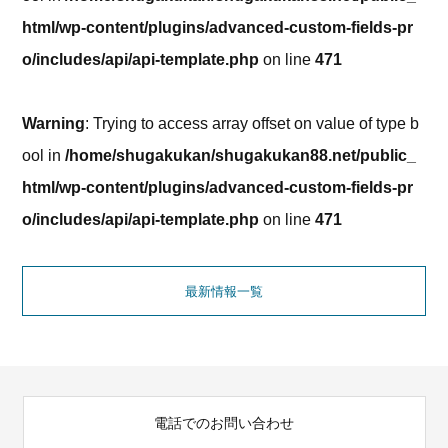
html/wp-content/plugins/advanced-custom-fields-pr
o/includes/api/api-template.php
on line
471
Warning
: Trying to access array offset on value of type b
ool in
/home/shugakukan/shugakukan88.net/public_
html/wp-content/plugins/advanced-custom-fields-pr
o/includes/api/api-template.php
on line
471
最新情報一覧
電話でのお問い合わせ